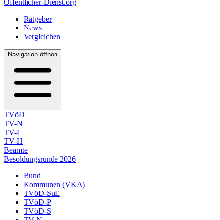
Öffentlicher-Dienst.org
Ratgeber
News
Vergleichen
Navigation öffnen
TVöD
TV-N
TV-L
TV-H
Beamte
Besoldungsrunde 2026
Bund
Kommunen (VKA)
TVöD-SuE
TVöD-P
TVöD-S
TV-N