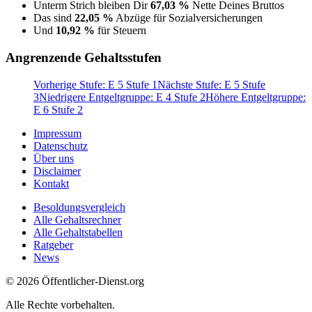
Unterm Strich bleiben Dir
67,03 %
Nette Deines Bruttos
Das sind
22,05 %
Abzüge für Sozialversicherungen
Und
10,92 %
für Steuern
Angrenzende Gehaltsstufen
Vorherige Stufe: E 5 Stufe 1
Nächste Stufe: E 5 Stufe
3
Niedrigere Entgeltgruppe: E 4 Stufe 2
Höhere Entgeltgruppe:
E 6 Stufe 2
Impressum
Datenschutz
Über uns
Disclaimer
Kontakt
Besoldungsvergleich
Alle Gehaltsrechner
Alle Gehaltstabellen
Ratgeber
News
© 2026 Öffentlicher-Dienst.org
Alle Rechte vorbehalten.