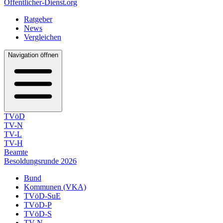
Öffentlicher-Dienst.org
Ratgeber
News
Vergleichen
Navigation öffnen
TVöD
TV-N
TV-L
TV-H
Beamte
Besoldungsrunde 2026
Bund
Kommunen (VKA)
TVöD-SuE
TVöD-P
TVöD-S
TV-N