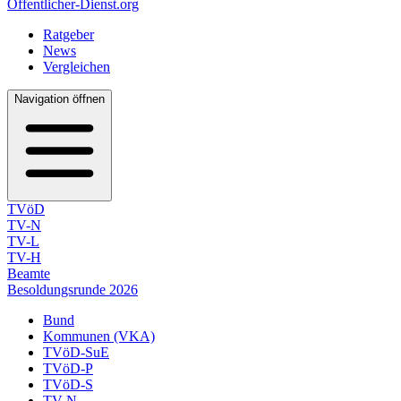
Öffentlicher-Dienst.org
Ratgeber
News
Vergleichen
Navigation öffnen
TVöD
TV-N
TV-L
TV-H
Beamte
Besoldungsrunde 2026
Bund
Kommunen (VKA)
TVöD-SuE
TVöD-P
TVöD-S
TV-N