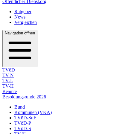
Öffentlicher-Dienst.org
Ratgeber
News
Vergleichen
Navigation öffnen
TVöD
TV-N
TV-L
TV-H
Beamte
Besoldungsrunde 2026
Bund
Kommunen (VKA)
TVöD-SuE
TVöD-P
TVöD-S
TV-N