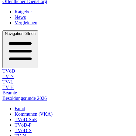
Öffentlicher-Dienst.org
Ratgeber
News
Vergleichen
Navigation öffnen
TVöD
TV-N
TV-L
TV-H
Beamte
Besoldungsrunde 2026
Bund
Kommunen (VKA)
TVöD-SuE
TVöD-P
TVöD-S
TV-N