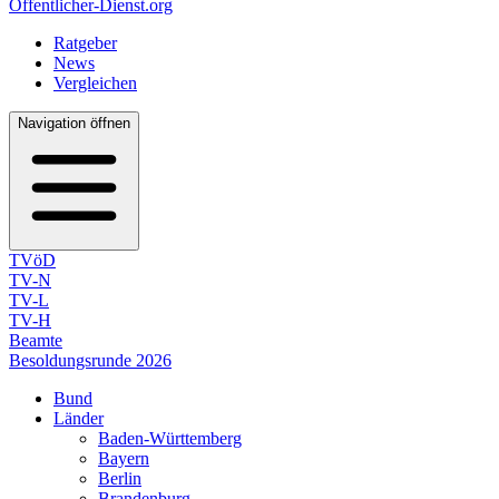
Öffentlicher-Dienst.org
Ratgeber
News
Vergleichen
Navigation öffnen
TVöD
TV-N
TV-L
TV-H
Beamte
Besoldungsrunde 2026
Bund
Länder
Baden-Württemberg
Bayern
Berlin
Brandenburg