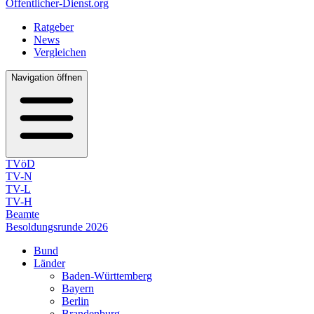
Öffentlicher-Dienst.org
Ratgeber
News
Vergleichen
Navigation öffnen
TVöD
TV-N
TV-L
TV-H
Beamte
Besoldungsrunde 2026
Bund
Länder
Baden-Württemberg
Bayern
Berlin
Brandenburg