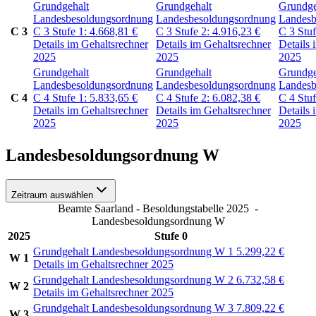
Grundgehalt
Grundgehalt
Grundge
Landesbesoldungsordnung
Landesbesoldungsordnung
Landesb
C 3
C 3
Stufe 1:
4.668,81
€
C 3
Stufe 2:
4.916,23
€
C 3
Stu
Details im Gehaltsrechner
Details im Gehaltsrechner
Details 
2025
2025
2025
Grundgehalt
Grundgehalt
Grundge
Landesbesoldungsordnung
Landesbesoldungsordnung
Landesb
C 4
C 4
Stufe 1:
5.833,65
€
C 4
Stufe 2:
6.082,38
€
C 4
Stu
Details im Gehaltsrechner
Details im Gehaltsrechner
Details 
2025
2025
2025
Landesbesoldungsordnung W
Zeitraum auswählen
Beamte Saarland - Besoldungstabelle 2025
-
Landesbesoldungsordnung W
2025
Stufe 0
Grundgehalt Landesbesoldungsordnung W 1
5.299,22
€
W 1
Details im Gehaltsrechner 2025
Grundgehalt Landesbesoldungsordnung W 2
6.732,58
€
W 2
Details im Gehaltsrechner 2025
Grundgehalt Landesbesoldungsordnung W 3
7.809,22
€
W 3