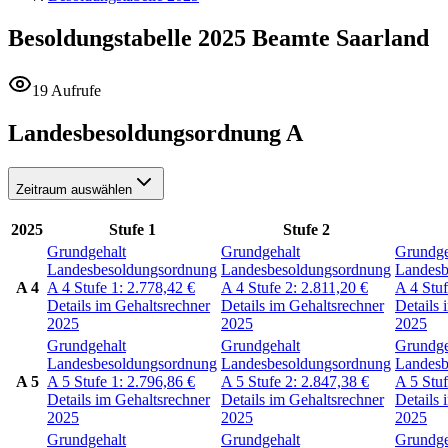
Besoldungstabelle 2025
Beamte Saarland
19 Aufrufe
Landesbesoldungsordnung A
Zeitraum auswählen
2025
Stufe 1
Stufe 2
Grundgehalt
Grundgehalt
Grundge
Landesbesoldungsordnung
Landesbesoldungsordnung
Landesb
A 4
A 4
Stufe 1:
2.778,42
€
A 4
Stufe 2:
2.811,20
€
A 4
Stu
Details im Gehaltsrechner
Details im Gehaltsrechner
Details 
2025
2025
2025
Grundgehalt
Grundgehalt
Grundge
Landesbesoldungsordnung
Landesbesoldungsordnung
Landesb
A 5
A 5
Stufe 1:
2.796,86
€
A 5
Stufe 2:
2.847,38
€
A 5
Stu
Details im Gehaltsrechner
Details im Gehaltsrechner
Details 
2025
2025
2025
Grundgehalt
Grundgehalt
Grundge