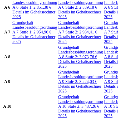
Landesbesoldungsordnung
Landesbesoldungsordnung
Landesb
A 6
A 6
Stufe 1:
2.851,38
€
A 6
Stufe 2:
2.889,18
€
A 6
Stu
Details im Gehaltsrechner
Details im Gehaltsrechner
Details 
2025
2025
2025
Grundgehalt
Grundgehalt
Grundge
Landesbesoldungsordnung
Landesbesoldungsordnung
Landesb
A 7
A 7
Stufe 1:
2.954,96
€
A 7
Stufe 2:
2.984,41
€
A 7
Stu
Details im Gehaltsrechner
Details im Gehaltsrechner
Details 
2025
2025
2025
Grundgehalt
Grundge
Landesbesoldungsordnung
Landesb
A 8
A 8
Stufe 2:
3.073,76
€
A 8
Stu
Details im Gehaltsrechner
Details 
2025
2025
Grundgehalt
Grundge
Landesbesoldungsordnung
Landesb
A 9
A 9
Stufe 2:
3.224,03
€
A 9
Stu
Details im Gehaltsrechner
Details 
2025
2025
Grundgehalt
Grundge
Landesbesoldungsordnung
Landesb
A 10
A 10
Stufe 2:
3.437,26
€
A 10
St
Details im Gehaltsrechner
Details 
2025
2025