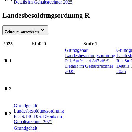
Details im Gehaltsrechner 2025
Landesbesoldungsordnung R
Zeitraum auswählen
2025
Stufe 0
Stufe 1
Grundgehalt
Grundge
Landesbesoldungsordnung
Landesb
R 1
R 1
Stufe 1:
4.847,46
€
R 1
Stu
Details im Gehaltsrechner
Details 
2025
2025
R 2
Grundgehalt
Landesbesoldungsordnung
R 3
R 3
9.146,10
€
Details im
Gehaltsrechner 2025
Grundgehalt