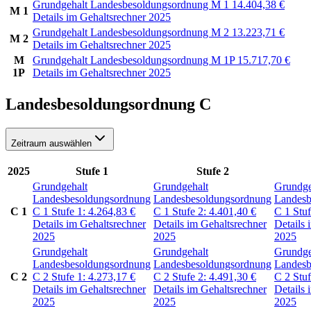
Grundgehalt Landesbesoldungsordnung M 1
14.404,38
€
M 1
Details im Gehaltsrechner 2025
Grundgehalt Landesbesoldungsordnung M 2
13.223,71
€
M 2
Details im Gehaltsrechner 2025
M
Grundgehalt Landesbesoldungsordnung M 1P
15.717,70
€
1P
Details im Gehaltsrechner 2025
Landesbesoldungsordnung C
Zeitraum auswählen
2025
Stufe 1
Stufe 2
Grundgehalt
Grundgehalt
Grundge
Landesbesoldungsordnung
Landesbesoldungsordnung
Landesb
C 1
C 1
Stufe 1:
4.264,83
€
C 1
Stufe 2:
4.401,40
€
C 1
Stu
Details im Gehaltsrechner
Details im Gehaltsrechner
Details 
2025
2025
2025
Grundgehalt
Grundgehalt
Grundge
Landesbesoldungsordnung
Landesbesoldungsordnung
Landesb
C 2
C 2
Stufe 1:
4.273,17
€
C 2
Stufe 2:
4.491,30
€
C 2
Stu
Details im Gehaltsrechner
Details im Gehaltsrechner
Details 
2025
2025
2025