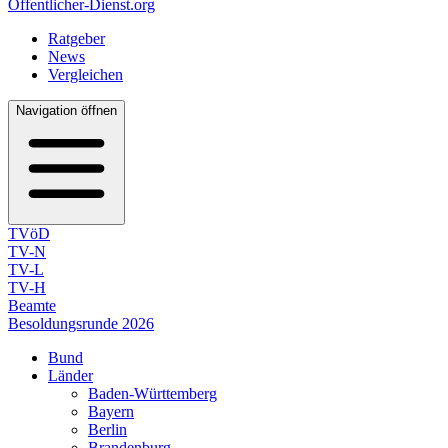
Öffentlicher-Dienst.org
Ratgeber
News
Vergleichen
Navigation öffnen
TVöD
TV-N
TV-L
TV-H
Beamte
Besoldungsrunde 2026
Bund
Länder
Baden-Württemberg
Bayern
Berlin
Brandenburg