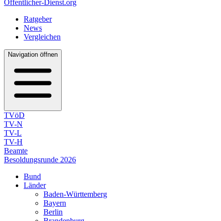
Öffentlicher-Dienst.org
Ratgeber
News
Vergleichen
Navigation öffnen
TVöD
TV-N
TV-L
TV-H
Beamte
Besoldungsrunde 2026
Bund
Länder
Baden-Württemberg
Bayern
Berlin
Brandenburg