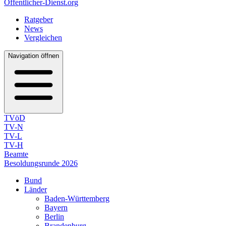
Öffentlicher-Dienst.org
Ratgeber
News
Vergleichen
Navigation öffnen
TVöD
TV-N
TV-L
TV-H
Beamte
Besoldungsrunde 2026
Bund
Länder
Baden-Württemberg
Bayern
Berlin
Brandenburg