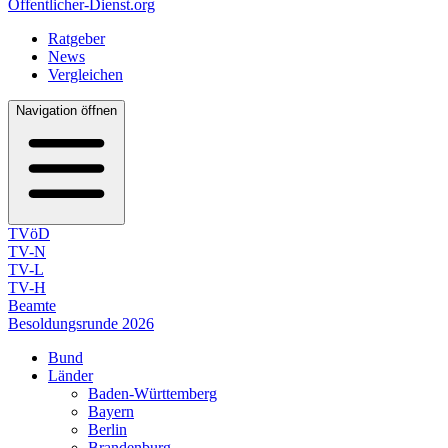
Öffentlicher-Dienst.org
Ratgeber
News
Vergleichen
Navigation öffnen
TVöD
TV-N
TV-L
TV-H
Beamte
Besoldungsrunde 2026
Bund
Länder
Baden-Württemberg
Bayern
Berlin
Brandenburg