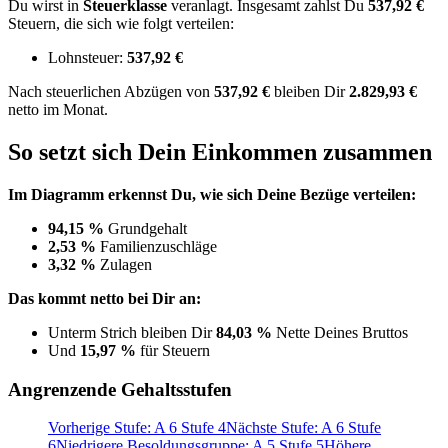
Du wirst in
Steuerklasse
veranlagt. Insgesamt zahlst Du
537,92 €
Steuern, die sich wie folgt verteilen:
Lohnsteuer:
537,92 €
Nach
steuerlichen Abzügen
von
537,92 €
bleiben Dir
2.829,93 €
netto im Monat.
So setzt sich Dein Einkommen zusammen
Im Diagramm erkennst Du, wie sich Deine Bezüge verteilen:
94,15 %
Grundgehalt
2,53 %
Familienzuschläge
3,32 %
Zulagen
Das kommt netto bei Dir an:
Unterm Strich bleiben Dir
84,03 %
Nette Deines Bruttos
Und
15,97 %
für Steuern
Angrenzende Gehaltsstufen
Vorherige Stufe: A 6 Stufe 4
Nächste Stufe: A 6 Stufe
6
Niedrigere Besoldungsgruppe: A 5 Stufe 5
Höhere