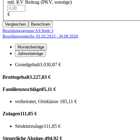
mtl. KV Beitrag (PKV, sonstige)
€
Vergleichen
Berechnen
Besoldungsgruppe A 6
Stufe 3
Besoldungstabelle: 01.02.2025
- 30.09.2026
Monatsbeträge
Jahresbeträge
Grundgehalt
3.030,87 €
Bruttogehalt
3.227,83 €
Familienzuschläge
85,11 €
verheiratet, Ortsklasse 1
85,11 €
Zulagen
111,85 €
Strukturzulage
111,85 €
Steuerliche Abzüge
-494,92 €