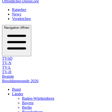
Öffentlicher-Dienst.org
Ratgeber
News
Vergleichen
Navigation öffnen
TVöD
TV-N
TV-L
TV-H
Beamte
Besoldungsrunde 2026
Bund
Länder
Baden-Württemberg
Bayern
Berlin
Brandenburg