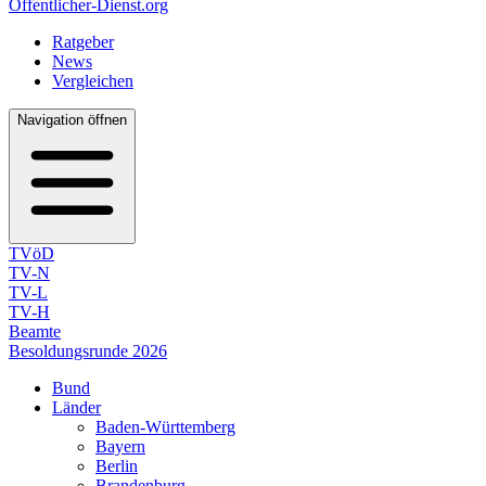
Öffentlicher-Dienst.org
Ratgeber
News
Vergleichen
Navigation öffnen
TVöD
TV-N
TV-L
TV-H
Beamte
Besoldungsrunde 2026
Bund
Länder
Baden-Württemberg
Bayern
Berlin
Brandenburg