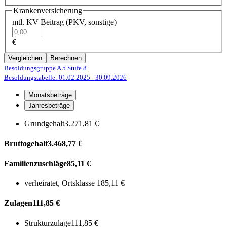
Krankenversicherung
mtl. KV Beitrag (PKV, sonstige)
€
Vergleichen
Berechnen
Besoldungsgruppe A 5
Stufe 8
Besoldungstabelle: 01.02.2025
- 30.09.2026
Monatsbeträge
Jahresbeträge
Grundgehalt
3.271,81 €
Bruttogehalt
3.468,77 €
Familienzuschläge
85,11 €
verheiratet, Ortsklasse 1
85,11 €
Zulagen
111,85 €
Strukturzulage
111,85 €