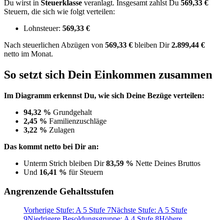
Du wirst in
Steuerklasse
veranlagt. Insgesamt zahlst Du
569,33 €
Steuern, die sich wie folgt verteilen:
Lohnsteuer:
569,33 €
Nach
steuerlichen Abzügen
von
569,33 €
bleiben Dir
2.899,44 €
netto im Monat.
So setzt sich Dein Einkommen zusammen
Im Diagramm erkennst Du, wie sich Deine Bezüge verteilen:
94,32 %
Grundgehalt
2,45 %
Familienzuschläge
3,22 %
Zulagen
Das kommt netto bei Dir an:
Unterm Strich bleiben Dir
83,59 %
Nette Deines Bruttos
Und
16,41 %
für Steuern
Angrenzende Gehaltsstufen
Vorherige Stufe: A 5 Stufe 7
Nächste Stufe: A 5 Stufe
9
Niedrigere Besoldungsgruppe: A 4 Stufe 8
Höhere