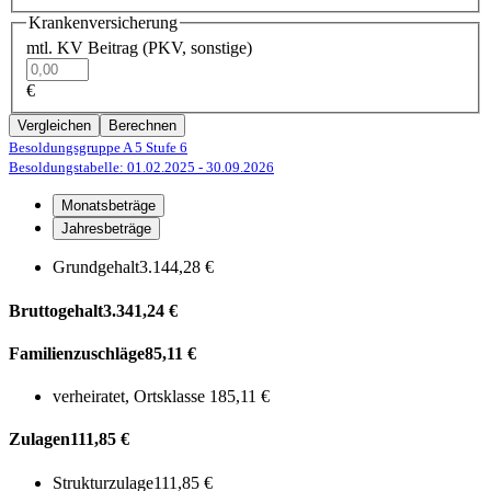
Krankenversicherung
mtl. KV Beitrag (PKV, sonstige)
€
Vergleichen
Berechnen
Besoldungsgruppe A 5
Stufe 6
Besoldungstabelle: 01.02.2025
- 30.09.2026
Monatsbeträge
Jahresbeträge
Grundgehalt
3.144,28 €
Bruttogehalt
3.341,24 €
Familienzuschläge
85,11 €
verheiratet, Ortsklasse 1
85,11 €
Zulagen
111,85 €
Strukturzulage
111,85 €