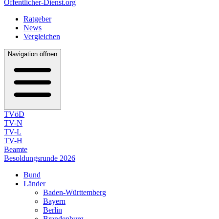
Öffentlicher-Dienst.org
Ratgeber
News
Vergleichen
Navigation öffnen
TVöD
TV-N
TV-L
TV-H
Beamte
Besoldungsrunde 2026
Bund
Länder
Baden-Württemberg
Bayern
Berlin
Brandenburg