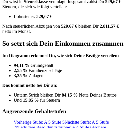
Du wirst in
Steuerklasse
veranlagt. Insgesamt zahlst Du
529,67 €
Steuern, die sich wie folgt verteilen:
Lohnsteuer:
529,67 €
Nach
steuerlichen Abzügen
von
529,67 €
bleiben Dir
2.811,57 €
netto im Monat.
So setzt sich Dein Einkommen zusammen
Im Diagramm erkennst Du, wie sich Deine Bezüge verteilen:
94,11 %
Grundgehalt
2,55 %
Familienzuschläge
3,35 %
Zulagen
Das kommt netto bei Dir an:
Unterm Strich bleiben Dir
84,15 %
Nette Deines Bruttos
Und
15,85 %
für Steuern
Angrenzende Gehaltsstufen
Vorherige Stufe: A 5 Stufe 5
Nächste Stufe: A 5 Stufe
7
Niedrigere Besoldungsgruppe: A 4 Stufe 6
Höhere