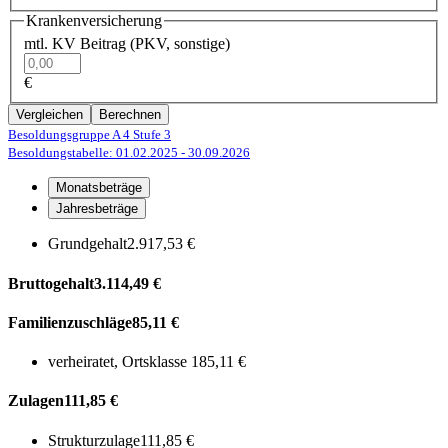
Krankenversicherung
mtl. KV Beitrag (PKV, sonstige)
€
Vergleichen
Berechnen
Besoldungsgruppe A 4
Stufe 3
Besoldungstabelle: 01.02.2025
- 30.09.2026
Monatsbeträge
Jahresbeträge
Grundgehalt
2.917,53 €
Bruttogehalt
3.114,49 €
Familienzuschläge
85,11 €
verheiratet, Ortsklasse 1
85,11 €
Zulagen
111,85 €
Strukturzulage
111,85 €