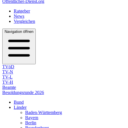
Öffentlicher-Dienst.org
Ratgeber
News
Vergleichen
Navigation öffnen
TVöD
TV-N
TV-L
TV-H
Beamte
Besoldungsrunde 2026
Bund
Länder
Baden-Württemberg
Bayern
Berlin
Brandenburg