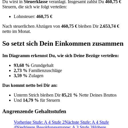
Du wirst in
Steuerklasse
veranlagt. Insgesamt zahlst Du
460,75 €
Steuern, die sich wie folgt verteilen:
Lohnsteuer:
460,75 €
Nach
steuerlichen Abzügen
von
460,75 €
bleiben Dir
2.653,74 €
netto im Monat.
So setzt sich Dein Einkommen zusammen
Im Diagramm erkennst Du, wie sich Deine Bezüge verteilen:
93,68 %
Grundgehalt
2,73 %
Familienzuschläge
3,59 %
Zulagen
Das kommt netto bei Dir an:
Unterm Strich bleiben Dir
85,21 %
Nette Deines Bruttos
Und
14,79 %
für Steuern
Angrenzende Gehaltsstufen
Vorherige Stufe: A 4 Stufe 2
Nächste Stufe: A 4 Stufe
4
Niedrigere Besoldungsgruppe: A 3 Stufe 3
Höhere