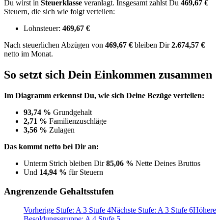
Du wirst in
Steuerklasse
veranlagt. Insgesamt zahlst Du
469,67 €
Steuern, die sich wie folgt verteilen:
Lohnsteuer:
469,67 €
Nach
steuerlichen Abzügen
von
469,67 €
bleiben Dir
2.674,57 €
netto im Monat.
So setzt sich Dein Einkommen zusammen
Im Diagramm erkennst Du, wie sich Deine Bezüge verteilen:
93,74 %
Grundgehalt
2,71 %
Familienzuschläge
3,56 %
Zulagen
Das kommt netto bei Dir an:
Unterm Strich bleiben Dir
85,06 %
Nette Deines Bruttos
Und
14,94 %
für Steuern
Angrenzende Gehaltsstufen
Vorherige Stufe: A 3 Stufe 4
Nächste Stufe: A 3 Stufe 6
Höhere
Besoldungsgruppe: A 4 Stufe 5