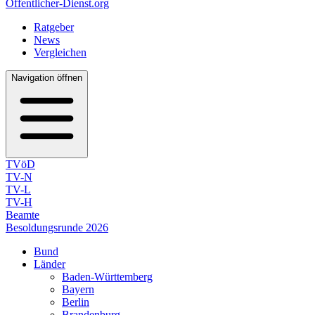
Öffentlicher-Dienst.org
Ratgeber
News
Vergleichen
Navigation öffnen
TVöD
TV-N
TV-L
TV-H
Beamte
Besoldungsrunde 2026
Bund
Länder
Baden-Württemberg
Bayern
Berlin
Brandenburg