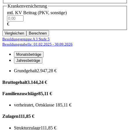
Krankenversicherung
mtl. KV Beitrag (PKV, sonstige)
€
Vergleichen
Berechnen
Besoldungsgruppe A 3
Stufe 5
Besoldungstabelle: 01.02.2025
- 30.09.2026
Monatsbeträge
Jahresbeträge
Grundgehalt
2.947,28 €
Bruttogehalt
3.144,24 €
Familienzuschläge
85,11 €
verheiratet, Ortsklasse 1
85,11 €
Zulagen
111,85 €
Strukturzulage
111,85 €