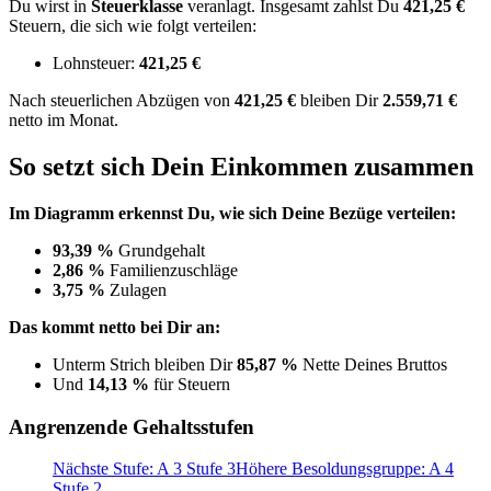
Du wirst in
Steuerklasse
veranlagt. Insgesamt zahlst Du
421,25 €
Steuern, die sich wie folgt verteilen:
Lohnsteuer:
421,25 €
Nach
steuerlichen Abzügen
von
421,25 €
bleiben Dir
2.559,71 €
netto im Monat.
So setzt sich Dein Einkommen zusammen
Im Diagramm erkennst Du, wie sich Deine Bezüge verteilen:
93,39 %
Grundgehalt
2,86 %
Familienzuschläge
3,75 %
Zulagen
Das kommt netto bei Dir an:
Unterm Strich bleiben Dir
85,87 %
Nette Deines Bruttos
Und
14,13 %
für Steuern
Angrenzende Gehaltsstufen
Nächste Stufe: A 3 Stufe 3
Höhere Besoldungsgruppe: A 4
Stufe 2