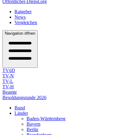
Öffentlicher-Dienst.org
Ratgeber
News
Vergleichen
Navigation öffnen
TVöD
TV-N
TV-L
TV-H
Beamte
Besoldungsrunde 2026
Bund
Länder
Baden-Württemberg
Bayern
Berlin
Brandenburg