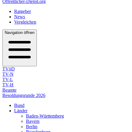
Öffentlicher-Dienst.org
Ratgeber
News
Vergleichen
Navigation öffnen
TVöD
TV-N
TV-L
TV-H
Beamte
Besoldungsrunde 2026
Bund
Länder
Baden-Württemberg
Bayern
Berlin
Brandenburg