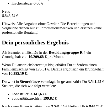
Kirchensteuer
-0,00 €
Netto
6.843,74 €
Hinweis: Alle Angaben ohne Gewähr. Die Berechnungen und
Vergleiche dienen nur zu Informationszwecken und ersetzen keine
professionelle Beratung.
Dein persönliches Ergebnis
Als Beamter erhältst Du in der
Besoldungsgruppe
R 4
ein
Grundgehalt von
10.209,68 €
pro Monat.
Wenn Du anspruchsberechtigt bist, erhältst Du außerdem einen
Familienzuschlag von
175,51 €
.
Daraus ergibt sich ein Bruttogehalt
von
10.385,19 €
.
Du wirst in
Steuerklasse
veranlagt. Insgesamt zahlst Du
3.541,45 €
Steuern, die sich wie folgt verteilen:
Lohnsteuer:
3.341,63 €
Solidaritätszuschlag:
199,82 €
Nach
steuerlichen Abzügen
von
3.541,45 €
bleiben Dir
6.843,74 €