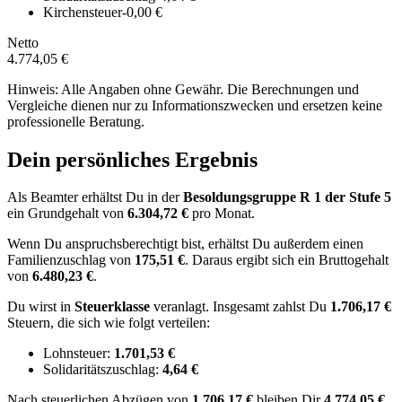
Kirchensteuer
-0,00 €
Netto
4.774,05 €
Hinweis: Alle Angaben ohne Gewähr. Die Berechnungen und
Vergleiche dienen nur zu Informationszwecken und ersetzen keine
professionelle Beratung.
Dein persönliches Ergebnis
Als Beamter erhältst Du in der
Besoldungsgruppe
R 1
der Stufe 5
ein Grundgehalt von
6.304,72 €
pro Monat.
Wenn Du anspruchsberechtigt bist, erhältst Du außerdem einen
Familienzuschlag von
175,51 €
.
Daraus ergibt sich ein Bruttogehalt
von
6.480,23 €
.
Du wirst in
Steuerklasse
veranlagt. Insgesamt zahlst Du
1.706,17 €
Steuern, die sich wie folgt verteilen:
Lohnsteuer:
1.701,53 €
Solidaritätszuschlag:
4,64 €
Nach
steuerlichen Abzügen
von
1.706,17 €
bleiben Dir
4.774,05 €