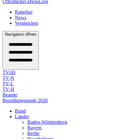
Öffentlicher-Dienst.org
Ratgeber
News
Vergleichen
Navigation öffnen
TVöD
TV-N
TV-L
TV-H
Beamte
Besoldungsrunde 2026
Bund
Länder
Baden-Württemberg
Bayern
Berlin
Brandenburg