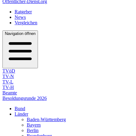
Öffentlicher-Dienst.org
Ratgeber
News
Vergleichen
Navigation öffnen
TVöD
TV-N
TV-L
TV-H
Beamte
Besoldungsrunde 2026
Bund
Länder
Baden-Württemberg
Bayern
Berlin
Brandenburg