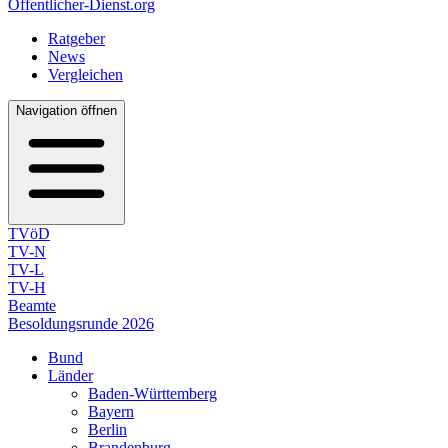
Öffentlicher-Dienst.org
Ratgeber
News
Vergleichen
Navigation öffnen
TVöD
TV-N
TV-L
TV-H
Beamte
Besoldungsrunde 2026
Bund
Länder
Baden-Württemberg
Bayern
Berlin
Brandenburg