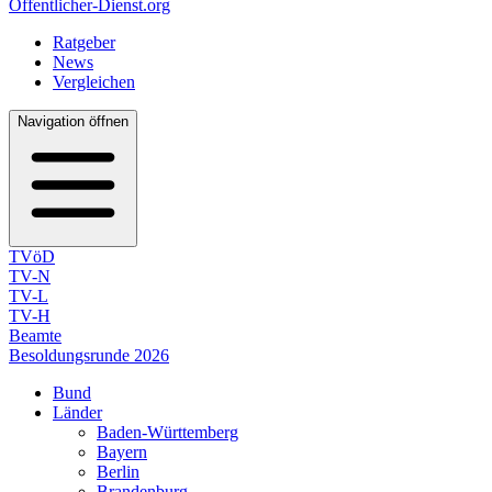
Öffentlicher-Dienst.org
Ratgeber
News
Vergleichen
Navigation öffnen
TVöD
TV-N
TV-L
TV-H
Beamte
Besoldungsrunde 2026
Bund
Länder
Baden-Württemberg
Bayern
Berlin
Brandenburg