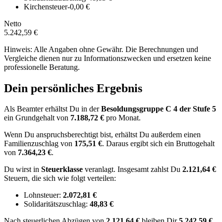
Kirchensteuer
-0,00 €
Netto
5.242,59 €
Hinweis: Alle Angaben ohne Gewähr. Die Berechnungen und
Vergleiche dienen nur zu Informationszwecken und ersetzen keine
professionelle Beratung.
Dein persönliches Ergebnis
Als Beamter erhältst Du in der
Besoldungsgruppe
C 4
der Stufe 5
ein Grundgehalt von
7.188,72 €
pro Monat.
Wenn Du anspruchsberechtigt bist, erhältst Du außerdem einen
Familienzuschlag von
175,51 €
.
Daraus ergibt sich ein Bruttogehalt
von
7.364,23 €
.
Du wirst in
Steuerklasse
veranlagt. Insgesamt zahlst Du
2.121,64 €
Steuern, die sich wie folgt verteilen:
Lohnsteuer:
2.072,81 €
Solidaritätszuschlag:
48,83 €
Nach
steuerlichen Abzügen
von
2.121,64 €
bleiben Dir
5.242,59 €