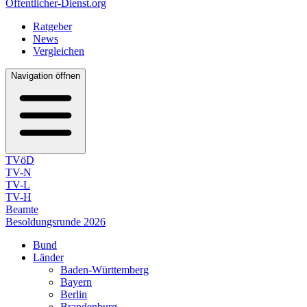
Öffentlicher-Dienst.org
Ratgeber
News
Vergleichen
Navigation öffnen
TVöD
TV-N
TV-L
TV-H
Beamte
Besoldungsrunde 2026
Bund
Länder
Baden-Württemberg
Bayern
Berlin
Brandenburg