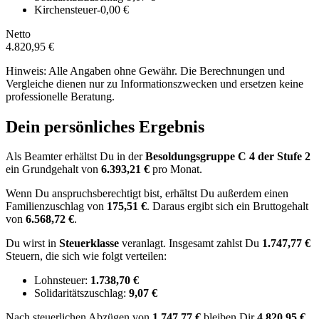
Kirchensteuer
-0,00 €
Netto
4.820,95 €
Hinweis: Alle Angaben ohne Gewähr. Die Berechnungen und
Vergleiche dienen nur zu Informationszwecken und ersetzen keine
professionelle Beratung.
Dein persönliches Ergebnis
Als Beamter erhältst Du in der
Besoldungsgruppe
C 4
der Stufe 2
ein Grundgehalt von
6.393,21 €
pro Monat.
Wenn Du anspruchsberechtigt bist, erhältst Du außerdem einen
Familienzuschlag von
175,51 €
.
Daraus ergibt sich ein Bruttogehalt
von
6.568,72 €
.
Du wirst in
Steuerklasse
veranlagt. Insgesamt zahlst Du
1.747,77 €
Steuern, die sich wie folgt verteilen:
Lohnsteuer:
1.738,70 €
Solidaritätszuschlag:
9,07 €
Nach
steuerlichen Abzügen
von
1.747,77 €
bleiben Dir
4.820,95 €