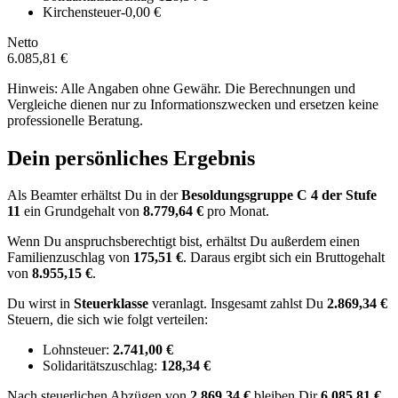
Kirchensteuer
-0,00 €
Netto
6.085,81 €
Hinweis: Alle Angaben ohne Gewähr. Die Berechnungen und
Vergleiche dienen nur zu Informationszwecken und ersetzen keine
professionelle Beratung.
Dein persönliches Ergebnis
Als Beamter erhältst Du in der
Besoldungsgruppe
C 4
der Stufe
11
ein Grundgehalt von
8.779,64 €
pro Monat.
Wenn Du anspruchsberechtigt bist, erhältst Du außerdem einen
Familienzuschlag von
175,51 €
.
Daraus ergibt sich ein Bruttogehalt
von
8.955,15 €
.
Du wirst in
Steuerklasse
veranlagt. Insgesamt zahlst Du
2.869,34 €
Steuern, die sich wie folgt verteilen:
Lohnsteuer:
2.741,00 €
Solidaritätszuschlag:
128,34 €
Nach
steuerlichen Abzügen
von
2.869,34 €
bleiben Dir
6.085,81 €