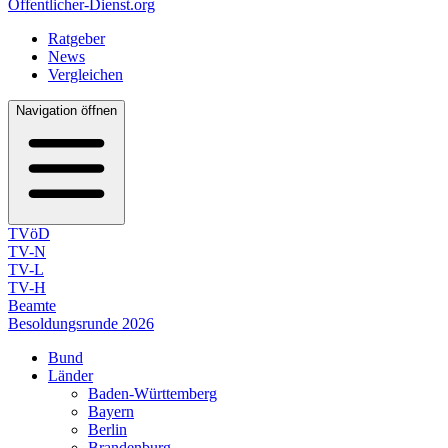
Öffentlicher-Dienst.org
Ratgeber
News
Vergleichen
Navigation öffnen
TVöD
TV-N
TV-L
TV-H
Beamte
Besoldungsrunde 2026
Bund
Länder
Baden-Württemberg
Bayern
Berlin
Brandenburg