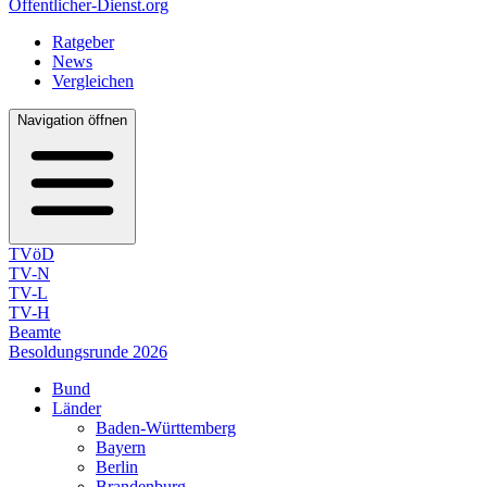
Öffentlicher-Dienst.org
Ratgeber
News
Vergleichen
Navigation öffnen
TVöD
TV-N
TV-L
TV-H
Beamte
Besoldungsrunde 2026
Bund
Länder
Baden-Württemberg
Bayern
Berlin
Brandenburg