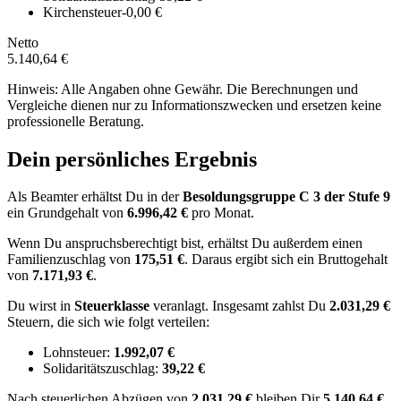
Kirchensteuer
-0,00 €
Netto
5.140,64 €
Hinweis: Alle Angaben ohne Gewähr. Die Berechnungen und
Vergleiche dienen nur zu Informationszwecken und ersetzen keine
professionelle Beratung.
Dein persönliches Ergebnis
Als Beamter erhältst Du in der
Besoldungsgruppe
C 3
der Stufe 9
ein Grundgehalt von
6.996,42 €
pro Monat.
Wenn Du anspruchsberechtigt bist, erhältst Du außerdem einen
Familienzuschlag von
175,51 €
.
Daraus ergibt sich ein Bruttogehalt
von
7.171,93 €
.
Du wirst in
Steuerklasse
veranlagt. Insgesamt zahlst Du
2.031,29 €
Steuern, die sich wie folgt verteilen:
Lohnsteuer:
1.992,07 €
Solidaritätszuschlag:
39,22 €
Nach
steuerlichen Abzügen
von
2.031,29 €
bleiben Dir
5.140,64 €