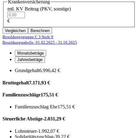
Krankenversicherung
mtl. KV Beitrag (PKV, sonstige)
€
Vergleichen
Berechnen
Besoldungsgruppe C 3
Stufe 9
Besoldungstabelle: 01.02.2025
- 31.10.2025
Monatsbeträge
Jahresbeträge
Grundgehalt
6.996,42 €
Bruttogehalt
7.171,93 €
Familienzuschläge
175,51 €
Familienzuschlag Ehe
175,51 €
Steuerliche Abzüge
-2.031,29 €
Lohnsteuer
-1.992,07 €
Solidaritätszuschlag
-39,22 €