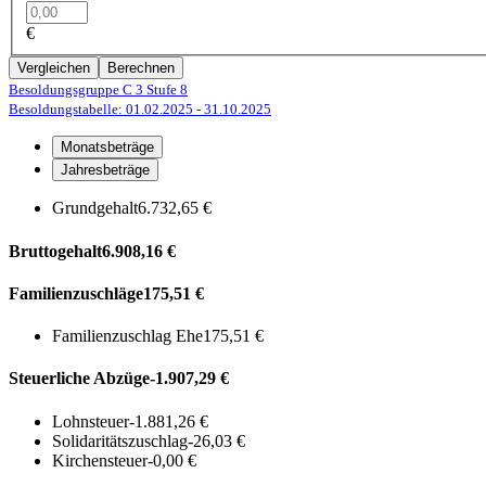
€
Vergleichen
Berechnen
Besoldungsgruppe C 3
Stufe 8
Besoldungstabelle: 01.02.2025
- 31.10.2025
Monatsbeträge
Jahresbeträge
Grundgehalt
6.732,65 €
Bruttogehalt
6.908,16 €
Familienzuschläge
175,51 €
Familienzuschlag Ehe
175,51 €
Steuerliche Abzüge
-1.907,29 €
Lohnsteuer
-1.881,26 €
Solidaritätszuschlag
-26,03 €
Kirchensteuer
-0,00 €