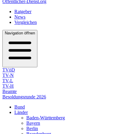
Öffentlicher-Dienst.org
Ratgeber
News
Vergleichen
Navigation öffnen
TVöD
TV-N
TV-L
TV-H
Beamte
Besoldungsrunde 2026
Bund
Länder
Baden-Württemberg
Bayern
Berlin
Brandenburg