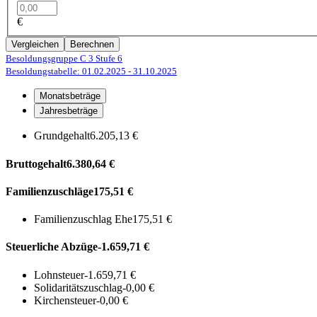
€
Vergleichen
Berechnen
Besoldungsgruppe C 3
Stufe 6
Besoldungstabelle: 01.02.2025
- 31.10.2025
Monatsbeträge
Jahresbeträge
Grundgehalt
6.205,13 €
Bruttogehalt
6.380,64 €
Familienzuschläge
175,51 €
Familienzuschlag Ehe
175,51 €
Steuerliche Abzüge
-1.659,71 €
Lohnsteuer
-1.659,71 €
Solidaritätszuschlag
-0,00 €
Kirchensteuer
-0,00 €