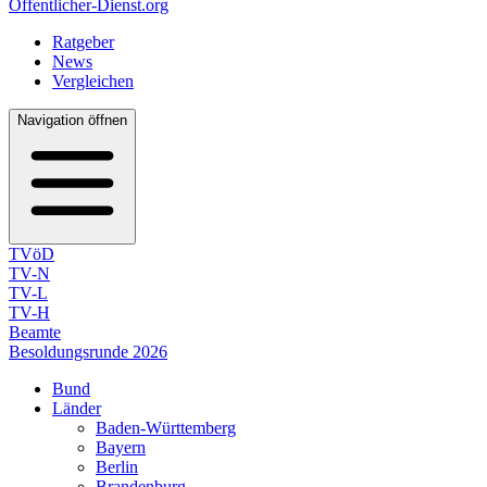
Öffentlicher-Dienst.org
Ratgeber
News
Vergleichen
Navigation öffnen
TVöD
TV-N
TV-L
TV-H
Beamte
Besoldungsrunde 2026
Bund
Länder
Baden-Württemberg
Bayern
Berlin
Brandenburg