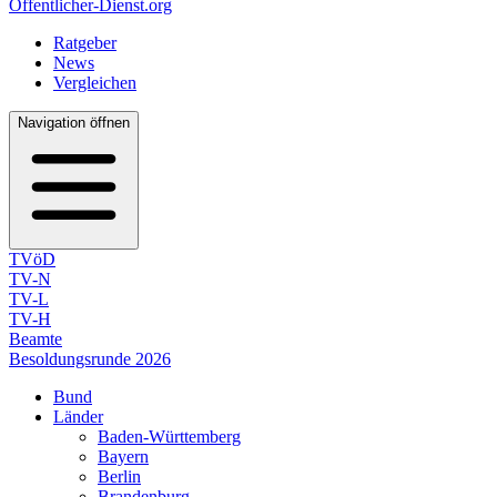
Öffentlicher-Dienst.org
Ratgeber
News
Vergleichen
Navigation öffnen
TVöD
TV-N
TV-L
TV-H
Beamte
Besoldungsrunde 2026
Bund
Länder
Baden-Württemberg
Bayern
Berlin
Brandenburg