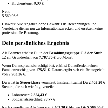
Kirchensteuer
-0,00 €
Netto
5.560,06 €
Hinweis: Alle Angaben ohne Gewähr. Die Berechnungen und
Vergleiche dienen nur zu Informationszwecken und ersetzen keine
professionelle Beratung.
Dein persönliches Ergebnis
Als Beamter erhältst Du in der
Besoldungsgruppe
C 3
der Stufe
12
ein Grundgehalt von
7.787,75 €
pro Monat.
Wenn Du anspruchsberechtigt bist, erhältst Du außerdem einen
Familienzuschlag von
175,51 €
.
Daraus ergibt sich ein Bruttogehalt
von
7.963,26 €
.
Du wirst in
Steuerklasse
veranlagt. Insgesamt zahlst Du
2.403,20 €
Steuern, die sich wie folgt verteilen:
Lohnsteuer:
2.324,43 €
Solidaritätszuschlag:
78,77 €
Nach
steuerlichen Abzügen
von
2.403,20 €
bleiben Dir
5.560,06 €