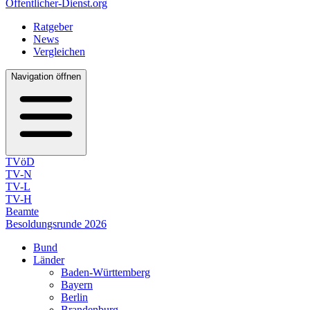
Öffentlicher-Dienst.org
Ratgeber
News
Vergleichen
Navigation öffnen
TVöD
TV-N
TV-L
TV-H
Beamte
Besoldungsrunde 2026
Bund
Länder
Baden-Württemberg
Bayern
Berlin
Brandenburg