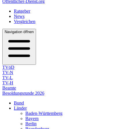
Öffentlicher-Dienst.org
Ratgeber
News
Vergleichen
Navigation öffnen
TVöD
TV-N
TV-L
TV-H
Beamte
Besoldungsrunde 2026
Bund
Länder
Baden-Württemberg
Bayern
Berlin
Brandenburg