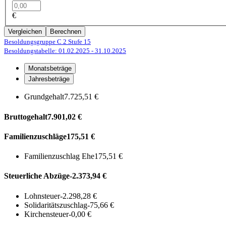
€
Vergleichen
Berechnen
Besoldungsgruppe C 2
Stufe 15
Besoldungstabelle: 01.02.2025
- 31.10.2025
Monatsbeträge
Jahresbeträge
Grundgehalt
7.725,51 €
Bruttogehalt
7.901,02 €
Familienzuschläge
175,51 €
Familienzuschlag Ehe
175,51 €
Steuerliche Abzüge
-2.373,94 €
Lohnsteuer
-2.298,28 €
Solidaritätszuschlag
-75,66 €
Kirchensteuer
-0,00 €