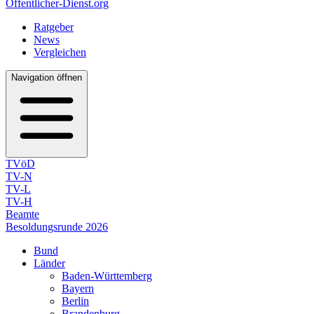
Öffentlicher-Dienst.org
Ratgeber
News
Vergleichen
Navigation öffnen
TVöD
TV-N
TV-L
TV-H
Beamte
Besoldungsrunde 2026
Bund
Länder
Baden-Württemberg
Bayern
Berlin
Brandenburg