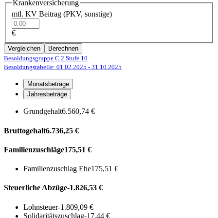
Krankenversicherung
mtl. KV Beitrag (PKV, sonstige)
€
Vergleichen
Berechnen
Besoldungsgruppe C 2
Stufe 10
Besoldungstabelle: 01.02.2025
- 31.10.2025
Monatsbeträge
Jahresbeträge
Grundgehalt
6.560,74 €
Bruttogehalt
6.736,25 €
Familienzuschläge
175,51 €
Familienzuschlag Ehe
175,51 €
Steuerliche Abzüge
-1.826,53 €
Lohnsteuer
-1.809,09 €
Solidaritätszuschlag
-17,44 €