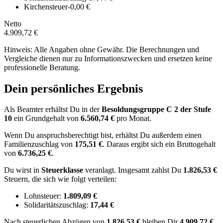
Kirchensteuer
-0,00 €
Netto
4.909,72 €
Hinweis: Alle Angaben ohne Gewähr. Die Berechnungen und
Vergleiche dienen nur zu Informationszwecken und ersetzen keine
professionelle Beratung.
Dein persönliches Ergebnis
Als Beamter erhältst Du in der
Besoldungsgruppe
C 2
der Stufe
10
ein Grundgehalt von
6.560,74 €
pro Monat.
Wenn Du anspruchsberechtigt bist, erhältst Du außerdem einen
Familienzuschlag von
175,51 €
.
Daraus ergibt sich ein Bruttogehalt
von
6.736,25 €
.
Du wirst in
Steuerklasse
veranlagt. Insgesamt zahlst Du
1.826,53 €
Steuern, die sich wie folgt verteilen:
Lohnsteuer:
1.809,09 €
Solidaritätszuschlag:
17,44 €
Nach
steuerlichen Abzügen
von
1.826,53 €
bleiben Dir
4.909,72 €