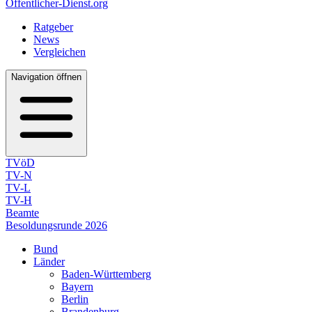
Öffentlicher-Dienst.org
Ratgeber
News
Vergleichen
Navigation öffnen
TVöD
TV-N
TV-L
TV-H
Beamte
Besoldungsrunde 2026
Bund
Länder
Baden-Württemberg
Bayern
Berlin
Brandenburg