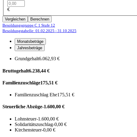
€
Vergleichen
Berechnen
Besoldungsgruppe C 1
Stufe 12
Besoldungstabelle: 01.02.2025
- 31.10.2025
Monatsbeträge
Jahresbeträge
Grundgehalt
6.062,93 €
Bruttogehalt
6.238,44 €
Familienzuschläge
175,51 €
Familienzuschlag Ehe
175,51 €
Steuerliche Abzüge
-1.600,00 €
Lohnsteuer
-1.600,00 €
Solidaritätszuschlag
-0,00 €
Kirchensteuer
-0,00 €