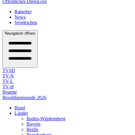
Öffentlicher-Dienst.org
Ratgeber
News
Vergleichen
Navigation öffnen
TVöD
TV-N
TV-L
TV-H
Beamte
Besoldungsrunde 2026
Bund
Länder
Baden-Württemberg
Bayern
Berlin
Brandenburg