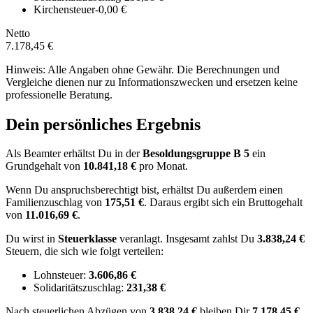
Kirchensteuer
-0,00 €
Netto
7.178,45 €
Hinweis: Alle Angaben ohne Gewähr. Die Berechnungen und
Vergleiche dienen nur zu Informationszwecken und ersetzen keine
professionelle Beratung.
Dein persönliches Ergebnis
Als Beamter erhältst Du in der
Besoldungsgruppe
B 5
ein
Grundgehalt von
10.841,18 €
pro Monat.
Wenn Du anspruchsberechtigt bist, erhältst Du außerdem einen
Familienzuschlag von
175,51 €
.
Daraus ergibt sich ein Bruttogehalt
von
11.016,69 €
.
Du wirst in
Steuerklasse
veranlagt. Insgesamt zahlst Du
3.838,24 €
Steuern, die sich wie folgt verteilen:
Lohnsteuer:
3.606,86 €
Solidaritätszuschlag:
231,38 €
Nach
steuerlichen Abzügen
von
3.838,24 €
bleiben Dir
7.178,45 €