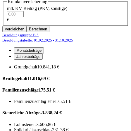
Krankenversicherung
mtl. KV Beitrag (PKV, sonstige)
€
Vergleichen
Berechnen
Besoldungsgruppe B 5
Besoldungstabelle: 01.02.2025
- 31.10.2025
Monatsbeträge
Jahresbeträge
Grundgehalt
10.841,18 €
Bruttogehalt
11.016,69 €
Familienzuschläge
175,51 €
Familienzuschlag Ehe
175,51 €
Steuerliche Abzüge
-3.838,24 €
Lohnsteuer
-3.606,86 €
Solidaritätszuschlag
-231,38 €