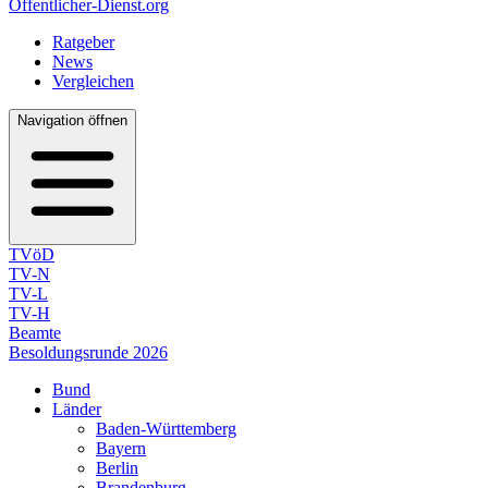
Öffentlicher-Dienst.org
Ratgeber
News
Vergleichen
Navigation öffnen
TVöD
TV-N
TV-L
TV-H
Beamte
Besoldungsrunde 2026
Bund
Länder
Baden-Württemberg
Bayern
Berlin
Brandenburg