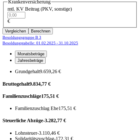
Krankenversicherung
mtl. KV Beitrag (PKV, sonstige)
€
Vergleichen
Berechnen
Besoldungsgruppe B 3
Besoldungstabelle: 01.02.2025
- 31.10.2025
Monatsbeträge
Jahresbeträge
Grundgehalt
9.659,26 €
Bruttogehalt
9.834,77 €
Familienzuschläge
175,51 €
Familienzuschlag Ehe
175,51 €
Steuerliche Abzüge
-3.282,77 €
Lohnsteuer
-3.110,46 €
Solidaritätszuschlag
-172,31 €