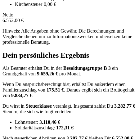
Kirchensteuer
-0,00 €
Netto
6.552,00 €
Hinweis: Alle Angaben ohne Gewähr. Die Berechnungen und
Vergleiche dienen nur zu Informationszwecken und ersetzen keine
professionelle Beratung.
Dein persönliches Ergebnis
Als Beamter erhältst Du in der
Besoldungsgruppe
B 3
ein
Grundgehalt von
9.659,26 €
pro Monat.
Wenn Du anspruchsberechtigt bist, erhältst Du außerdem einen
Familienzuschlag von
175,51 €
.
Daraus ergibt sich ein Bruttogehalt
von
9.834,77 €
.
Du wirst in
Steuerklasse
veranlagt. Insgesamt zahlst Du
3.282,77 €
Steuern, die sich wie folgt verteilen:
Lohnsteuer:
3.110,46 €
Solidaritätszuschlag:
172,31 €
Nach
steuerlichen Abzügen
von
3.282,77 €
bleiben Dir
6.552,00 €