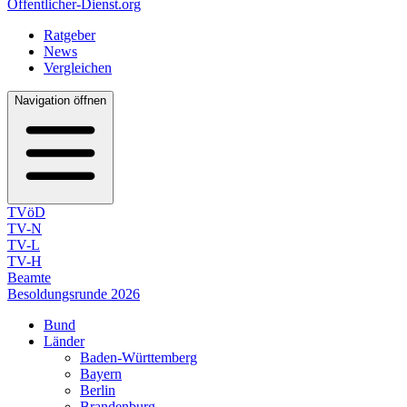
Öffentlicher-Dienst.org
Ratgeber
News
Vergleichen
Navigation öffnen
TVöD
TV-N
TV-L
TV-H
Beamte
Besoldungsrunde 2026
Bund
Länder
Baden-Württemberg
Bayern
Berlin
Brandenburg