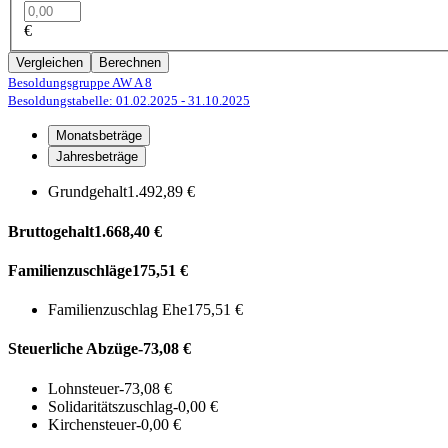
€
Vergleichen
Berechnen
Besoldungsgruppe AW A 8
Besoldungstabelle: 01.02.2025
- 31.10.2025
Monatsbeträge
Jahresbeträge
Grundgehalt
1.492,89 €
Bruttogehalt
1.668,40 €
Familienzuschläge
175,51 €
Familienzuschlag Ehe
175,51 €
Steuerliche Abzüge
-73,08 €
Lohnsteuer
-73,08 €
Solidaritätszuschlag
-0,00 €
Kirchensteuer
-0,00 €