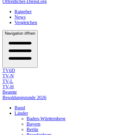
Öffentlicher-Dienst.org
Ratgeber
News
Vergleichen
Navigation öffnen
TVöD
TV-N
TV-L
TV-H
Beamte
Besoldungsrunde 2026
Bund
Länder
Baden-Württemberg
Bayern
Berlin
Brandenburg