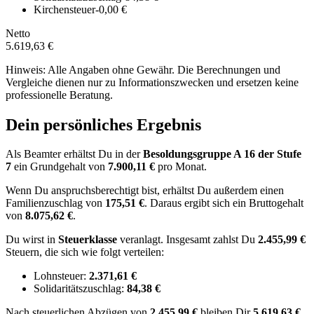
Kirchensteuer
-0,00 €
Netto
5.619,63 €
Hinweis: Alle Angaben ohne Gewähr. Die Berechnungen und
Vergleiche dienen nur zu Informationszwecken und ersetzen keine
professionelle Beratung.
Dein persönliches Ergebnis
Als Beamter erhältst Du in der
Besoldungsgruppe
A 16
der Stufe
7
ein Grundgehalt von
7.900,11 €
pro Monat.
Wenn Du anspruchsberechtigt bist, erhältst Du außerdem einen
Familienzuschlag von
175,51 €
.
Daraus ergibt sich ein Bruttogehalt
von
8.075,62 €
.
Du wirst in
Steuerklasse
veranlagt. Insgesamt zahlst Du
2.455,99 €
Steuern, die sich wie folgt verteilen:
Lohnsteuer:
2.371,61 €
Solidaritätszuschlag:
84,38 €
Nach
steuerlichen Abzügen
von
2.455,99 €
bleiben Dir
5.619,63 €