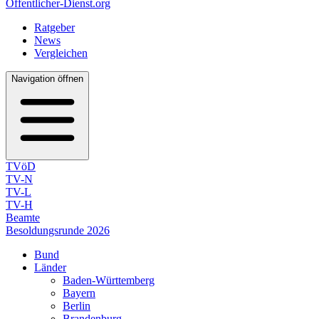
Öffentlicher-Dienst.org
Ratgeber
News
Vergleichen
Navigation öffnen
TVöD
TV-N
TV-L
TV-H
Beamte
Besoldungsrunde 2026
Bund
Länder
Baden-Württemberg
Bayern
Berlin
Brandenburg