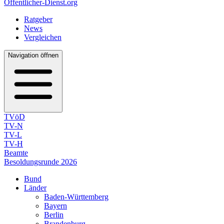
Öffentlicher-Dienst.org
Ratgeber
News
Vergleichen
Navigation öffnen
TVöD
TV-N
TV-L
TV-H
Beamte
Besoldungsrunde 2026
Bund
Länder
Baden-Württemberg
Bayern
Berlin
Brandenburg