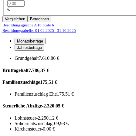
€
Vergleichen
Berechnen
Besoldungsgruppe A 16
Stufe 6
Besoldungstabelle: 01.02.2025
- 31.10.2025
Monatsbeträge
Jahresbeträge
Grundgehalt
7.610,86 €
Bruttogehalt
7.786,37 €
Familienzuschläge
175,51 €
Familienzuschlag Ehe
175,51 €
Steuerliche Abzüge
-2.320,05 €
Lohnsteuer
-2.250,12 €
Solidaritätszuschlag
-69,93 €
Kirchensteuer
-0,00 €