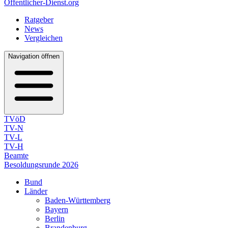
Öffentlicher-Dienst.org
Ratgeber
News
Vergleichen
Navigation öffnen
TVöD
TV-N
TV-L
TV-H
Beamte
Besoldungsrunde 2026
Bund
Länder
Baden-Württemberg
Bayern
Berlin
Brandenburg