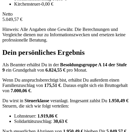
Kirchensteuer
-0,00 €
Netto
5.049,57 €
Hinweis: Alle Angaben ohne Gewähr. Die Berechnungen und
Vergleiche dienen nur zu Informationszwecken und ersetzen keine
professionelle Beratung.
Dein persönliches Ergebnis
Als Beamter erhältst Du in der
Besoldungsgruppe
A 14
der Stufe
9
ein Grundgehalt von
6.824,55 €
pro Monat.
Wenn Du anspruchsberechtigt bist, erhältst Du außerdem einen
Familienzuschlag von
175,51 €
.
Daraus ergibt sich ein Bruttogehalt
von
7.000,06 €
.
Du wirst in
Steuerklasse
veranlagt. Insgesamt zahlst Du
1.950,49 €
Steuern, die sich wie folgt verteilen:
Lohnsteuer:
1.919,86 €
Solidaritätszuschlag:
30,63 €
Nach
steuerlichen Abzügen
von
1.950,49 €
bleiben Dir
5.049,57 €