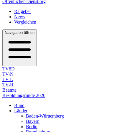
Öffentlicher-Dienst.org
Ratgeber
News
Vergleichen
Navigation öffnen
TVöD
TV-N
TV-L
TV-H
Beamte
Besoldungsrunde 2026
Bund
Länder
Baden-Württemberg
Bayern
Berlin
Brandenburg