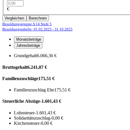
€
Vergleichen
Berechnen
Besoldungsgruppe A 14
Stufe 5
Besoldungstabelle: 01.02.2025
- 31.10.2025
Monatsbeträge
Jahresbeträge
Grundgehalt
6.066,36 €
Bruttogehalt
6.241,87 €
Familienzuschläge
175,51 €
Familienzuschlag Ehe
175,51 €
Steuerliche Abzüge
-1.601,43 €
Lohnsteuer
-1.601,43 €
Solidaritätszuschlag
-0,00 €
Kirchensteuer
-0,00 €