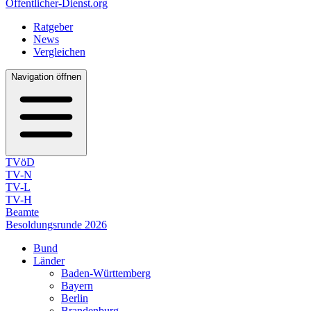
Öffentlicher-Dienst.org
Ratgeber
News
Vergleichen
Navigation öffnen
TVöD
TV-N
TV-L
TV-H
Beamte
Besoldungsrunde 2026
Bund
Länder
Baden-Württemberg
Bayern
Berlin
Brandenburg