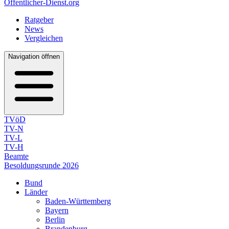
Öffentlicher-Dienst.org
Ratgeber
News
Vergleichen
Navigation öffnen
TVöD
TV-N
TV-L
TV-H
Beamte
Besoldungsrunde 2026
Bund
Länder
Baden-Württemberg
Bayern
Berlin
Brandenburg