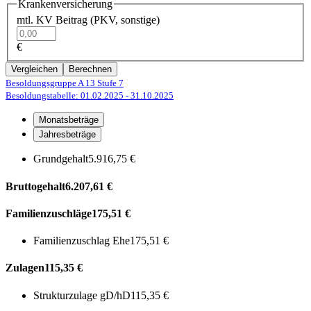
Krankenversicherung
mtl. KV Beitrag (PKV, sonstige)
€
Vergleichen
Berechnen
Besoldungsgruppe A 13
Stufe 7
Besoldungstabelle: 01.02.2025
- 31.10.2025
Monatsbeträge
Jahresbeträge
Grundgehalt
5.916,75 €
Bruttogehalt
6.207,61 €
Familienzuschläge
175,51 €
Familienzuschlag Ehe
175,51 €
Zulagen
115,35 €
Strukturzulage gD/hD
115,35 €