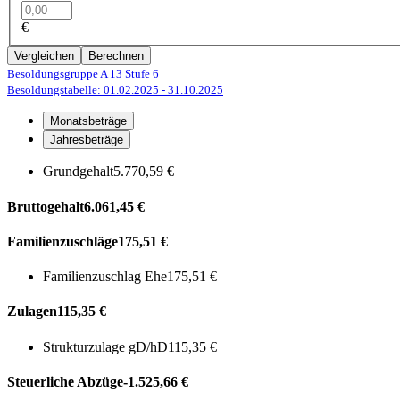
€
Vergleichen
Berechnen
Besoldungsgruppe A 13
Stufe 6
Besoldungstabelle: 01.02.2025
- 31.10.2025
Monatsbeträge
Jahresbeträge
Grundgehalt
5.770,59 €
Bruttogehalt
6.061,45 €
Familienzuschläge
175,51 €
Familienzuschlag Ehe
175,51 €
Zulagen
115,35 €
Strukturzulage gD/hD
115,35 €
Steuerliche Abzüge
-1.525,66 €