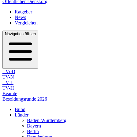
Öffentlicher-Dienst.org
Ratgeber
News
Vergleichen
Navigation öffnen
TVöD
TV-N
TV-L
TV-H
Beamte
Besoldungsrunde 2026
Bund
Länder
Baden-Württemberg
Bayern
Berlin
Brandenburg