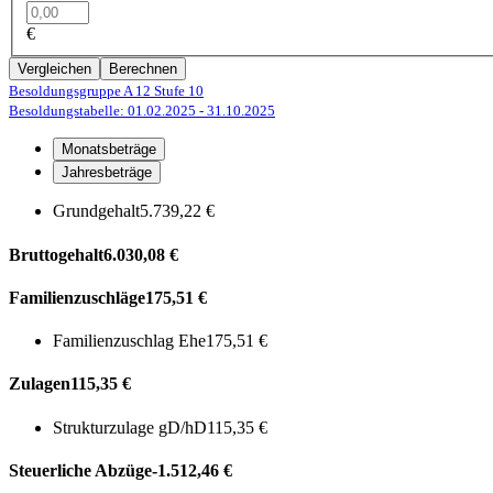
€
Vergleichen
Berechnen
Besoldungsgruppe A 12
Stufe 10
Besoldungstabelle: 01.02.2025
- 31.10.2025
Monatsbeträge
Jahresbeträge
Grundgehalt
5.739,22 €
Bruttogehalt
6.030,08 €
Familienzuschläge
175,51 €
Familienzuschlag Ehe
175,51 €
Zulagen
115,35 €
Strukturzulage gD/hD
115,35 €
Steuerliche Abzüge
-1.512,46 €