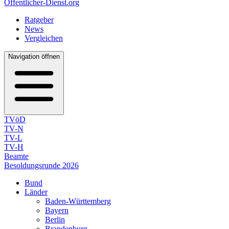
Öffentlicher-Dienst.org
Ratgeber
News
Vergleichen
Navigation öffnen
TVöD
TV-N
TV-L
TV-H
Beamte
Besoldungsrunde 2026
Bund
Länder
Baden-Württemberg
Bayern
Berlin
Brandenburg