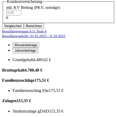
Krankenversicherung
mtl. KV Beitrag (PKV, sonstige)
€
Vergleichen
Berechnen
Besoldungsgruppe A 11
Stufe 4
Besoldungstabelle: 01.02.2025
- 31.10.2025
Monatsbeträge
Jahresbeträge
Grundgehalt
4.489,62 €
Bruttogehalt
4.780,48 €
Familienzuschläge
175,51 €
Familienzuschlag Ehe
175,51 €
Zulagen
115,35 €
Strukturzulage gD/hD
115,35 €