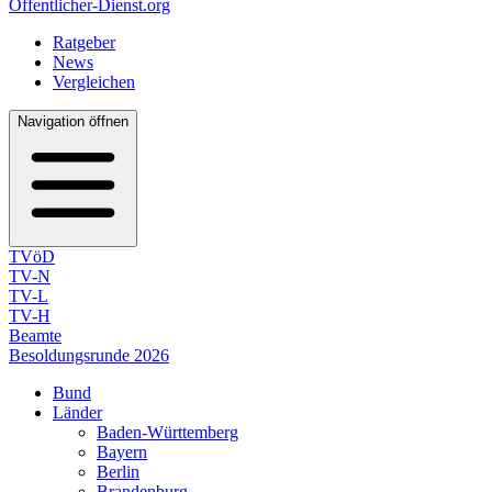
Öffentlicher-Dienst.org
Ratgeber
News
Vergleichen
Navigation öffnen
TVöD
TV-N
TV-L
TV-H
Beamte
Besoldungsrunde 2026
Bund
Länder
Baden-Württemberg
Bayern
Berlin
Brandenburg