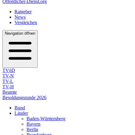
Öffentlicher-Dienst.org
Ratgeber
News
Vergleichen
Navigation öffnen
TVöD
TV-N
TV-L
TV-H
Beamte
Besoldungsrunde 2026
Bund
Länder
Baden-Württemberg
Bayern
Berlin
Brandenburg