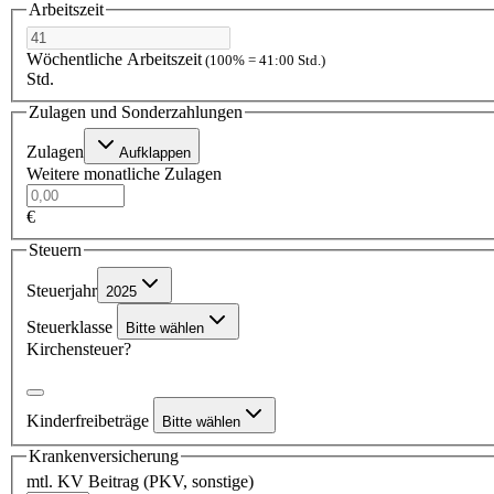
Arbeitszeit
Wöchentliche Arbeitszeit
(100% = 41:00 Std.)
Std.
Zulagen und Sonderzahlungen
Zulagen
Aufklappen
Weitere monatliche Zulagen
€
Steuern
Steuerjahr
2025
Steuerklasse
Bitte wählen
Kirchensteuer?
Kinderfreibeträge
Bitte wählen
Krankenversicherung
mtl. KV Beitrag (PKV, sonstige)