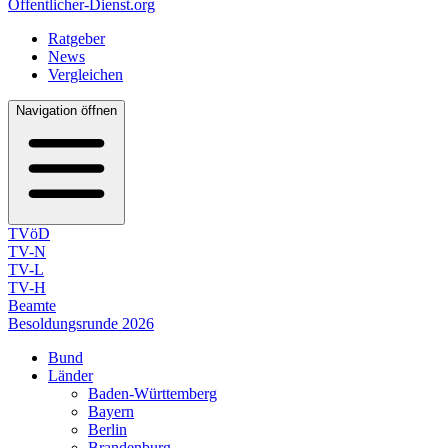
Öffentlicher-Dienst.org
Ratgeber
News
Vergleichen
Navigation öffnen
TVöD
TV-N
TV-L
TV-H
Beamte
Besoldungsrunde 2026
Bund
Länder
Baden-Württemberg
Bayern
Berlin
Brandenburg