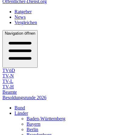
Öffentlicher-Dienst.org
Ratgeber
News
Vergleichen
Navigation öffnen
TVöD
TV-N
TV-L
TV-H
Beamte
Besoldungsrunde 2026
Bund
Länder
Baden-Württemberg
Bayern
Berlin
Brandenburg