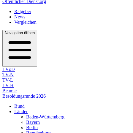
Öffentlicher-Dienst.org
Ratgeber
News
Vergleichen
Navigation öffnen
TVöD
TV-N
TV-L
TV-H
Beamte
Besoldungsrunde 2026
Bund
Länder
Baden-Württemberg
Bayern
Berlin
Brandenburg